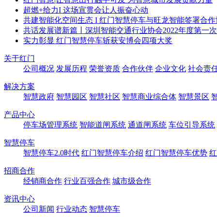
超燃+给力I 这场宣贯会让人振奋心动
共建智能化空间生态 I 红门智慧停车与旺龙智能签署合作
共话发展谱新篇丨深圳智能交通行业协会2022年度第一
实力彰显 红门智慧停车斩获安博会四项大奖
关于红门
公司概况
发展历程
荣誉资质
合作伙伴
企业文化
社会责
解决方案
智慧政府
智慧园区
智慧社区
智慧商业综合体
智慧景区
产品中心
停车场管理系统
智能道闸系统
通道闸系统
车位引导系统
智慧停车
智慧停车2.0时代
红门智慧停车介绍
红门智慧停车优势
红
招商合作
经销商合作
行业百强合作
城市级合作
资讯中心
公司新闻
行业动态
智慧停车