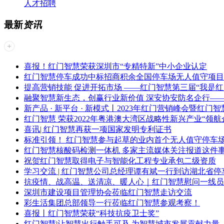
人才招聘
最新
资讯
喜报！红门智慧荣获深圳市“专精特新”中小企业认定
红门智慧停车成功中标招商积余全国停车场无人值守项目
提高营销技能 促进开拓市场 ——红门智慧第三届“我是
融聚智慧新生态，创赢行业新价值 深安协安防名企行——
新产品 · 新平台 · 新模式丨2023年红门营销峰会暨红
红门智慧 荣获2022年粤港澳大湾区战略性新兴产业“领航企
喜讯| 红门智慧再获一项国家发明专利证书
标准引领！ 红门智慧参与起草的业内首个无人值守停车
红门智慧核酸码检测一体机 多家主流媒体关注报道这件
祝贺红门智慧取得电子与智能化工程专业承包二级资质
学习交流 | 红门智慧公司总经理谭有斌一行到访湖北省
抗疫情、战高温、送清凉、暖人心｜红门智慧慰问一线员
深圳市建设项目管理协会莅临红门智慧走访交流
彩生活集团总部领导一行莅临红门智慧参观考察！
喜报丨红门智慧荣获“科技抗疫卫士奖”
红门智慧|让智慧出行触手可及 为智慧城市发展贡献力量