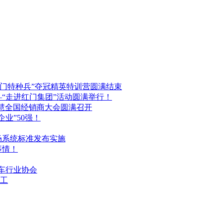
红门特种兵”夺冠精英特训营圆满结束
“走进红门集团”活动圆满举行！
门智慧全国经销商大会圆满召开
业”50强！
场系统标准发布实施
事情！
停车行业协会
工