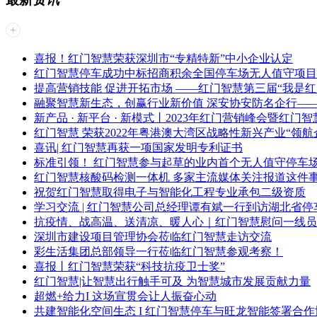
喜报！红门智慧荣获深圳市“专精特新”中小企业认定
红门智慧停车成功中标招商积余全国停车场无人值守项目
提高营销技能 促进开拓市场 ——红门智慧第三届“我是
融聚智慧新生态，创赢行业新价值 深安协安防名企行——
新产品 · 新平台 · 新模式丨2023年红门营销峰会暨红
红门智慧 荣获2022年粤港澳大湾区战略性新兴产业“领航企
喜讯| 红门智慧再获一项国家发明专利证书
标准引领！ 红门智慧参与起草的业内首个无人值守停车
红门智慧核酸码检测一体机 多家主流媒体关注报道这件
祝贺红门智慧取得电子与智能化工程专业承包二级资质
学习交流 | 红门智慧公司总经理谭有斌一行到访湖北省
抗疫情、战高温、送清凉、暖人心｜红门智慧慰问一线员
深圳市建设项目管理协会莅临红门智慧走访交流
彩生活集团总部领导一行莅临红门智慧参观考察！
喜报丨红门智慧荣获“科技抗疫卫士奖”
红门智慧|让智慧出行触手可及 为智慧城市发展贡献力量
超燃+给力I 这场宣贯会让人振奋心动
共建智能化空间生态 I 红门智慧停车与旺龙智能签署合作