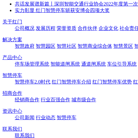
共话发展谱新篇丨深圳智能交通行业协会2022年度第一
实力彰显 红门智慧停车斩获安博会四项大奖
关于红门
公司概况
发展历程
荣誉资质
合作伙伴
企业文化
社会责
解决方案
智慧政府
智慧园区
智慧社区
智慧商业综合体
智慧景区
产品中心
停车场管理系统
智能道闸系统
通道闸系统
车位引导系统
智慧停车
智慧停车2.0时代
红门智慧停车介绍
红门智慧停车优势
红
招商合作
经销商合作
行业百强合作
城市级合作
资讯中心
公司新闻
行业动态
智慧停车
联系我们
联系我们