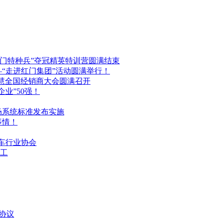
红门特种兵”夺冠精英特训营圆满结束
“走进红门集团”活动圆满举行！
门智慧全国经销商大会圆满召开
业”50强！
场系统标准发布实施
事情！
停车行业协会
工
协议