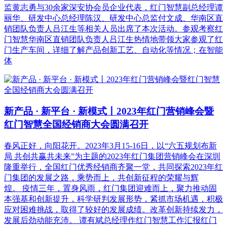
监黄志勇与30余家深安协会员企业代表，红门智慧副总经理谭
丽华、研发中心总经理陈汉、研发中心总监付文成、华南区直
销团队负责人吕江生等相关人员出席了本次活动。参观考察红
门智慧华南区直销团队负责人吕江生热情地带领大家参观了红
门生产车间，详细了解产品创新工艺、自动化等情况；在智能
体
新产品 · 新平台 · 新模式丨2023年红门营销峰会暨
红门智慧全国经销商大会圆满召开
春风正好，向阳花开。2023年3月15-16日，以“六五规划布新
局 共创共赢共未来”为主题的2023年红门集团营销峰会在深圳
隆重举行，全国红门优秀经销商齐聚一堂，共同探索2023年红
门集团的发展之路，乘势而上，共创新征程的荣耀与辉
煌。 疫情三年，置身风雨，红门集团迎难而上，聚力推动固
本强基和创新提升，科学研判发展形势，紧抓市场机遇，积极
应对困难挑战，取得了较好的发展成绩。改革创新持续发力，
发展后劲动能充沛。 谭有斌总经理作红门智慧工作汇报红门