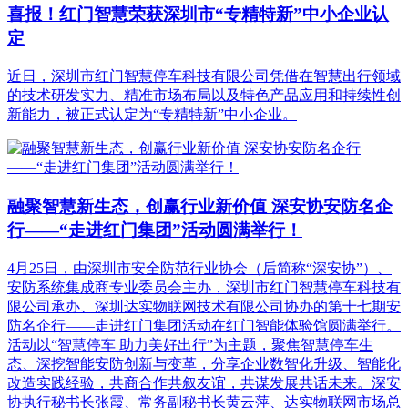
喜报！红门智慧荣获深圳市“专精特新”中小企业认
定
近日，深圳市红门智慧停车科技有限公司凭借在智慧出行领域
的技术研发实力、精准市场布局以及特色产品应用和持续性创
新能力，被正式认定为“专精特新”中小企业。
融聚智慧新生态，创赢行业新价值 深安协安防名企
行——“走进红门集团”活动圆满举行！
4月25日，由深圳市安全防范行业协会（后简称“深安协”）、
安防系统集成商专业委员会主办，深圳市红门智慧停车科技有
限公司承办、深圳达实物联网技术有限公司协办的第十七期安
防名企行——走进红门集团活动在红门智能体验馆圆满举行。
活动以“智慧停车 助力美好出行”为主题，聚焦智慧停车生
态、深挖智能安防创新与变革，分享企业数智化升级、智能化
改造实践经验，共商合作共叙友谊，共谋发展共话未来。深安
协执行秘书长张霞、常务副秘书长黄云萍、达实物联网市场总