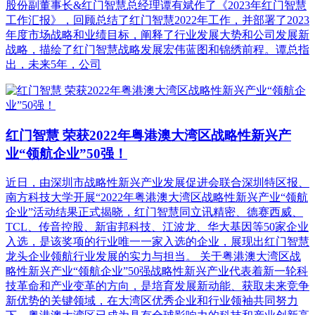
股份副董事长&红门智慧总经理谭有斌作了《2023年红门智慧
工作汇报》，回顾总结了红门智慧2022年工作，并部署了2023
年度市场战略和业绩目标，阐释了行业发展大势和公司发展新
战略，描绘了红门智慧战略发展宏伟蓝图和锦绣前程。谭总指
出，未来5年，公司
红门智慧 荣获2022年粤港澳大湾区战略性新兴产
业“领航企业”50强！
近日，由深圳市战略性新兴产业发展促进会联合深圳特区报、
南方科技大学开展“2022年粤港澳大湾区战略性新兴产业“领航
企业”活动结果正式揭晓，红门智慧同立讯精密、德赛西威、
TCL、传音控股、新宙邦科技、江波龙、华大基因等50家企业
入选，是该奖项的行业唯一一家入选的企业，展现出红门智慧
龙头企业领航行业发展的实力与担当。 关于粤港澳大湾区战
略性新兴产业“领航企业”50强战略性新兴产业代表着新一轮科
技革命和产业变革的方向，是培育发展新动能、获取未来竞争
新优势的关键领域，在大湾区优秀企业和行业领袖共同努力