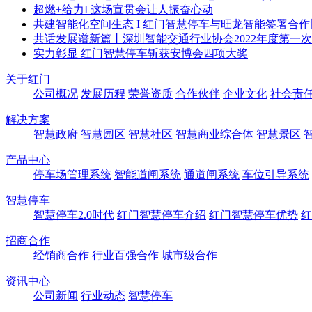
超燃+给力I 这场宣贯会让人振奋心动
共建智能化空间生态 I 红门智慧停车与旺龙智能签署合作
共话发展谱新篇丨深圳智能交通行业协会2022年度第一
实力彰显 红门智慧停车斩获安博会四项大奖
关于红门
公司概况
发展历程
荣誉资质
合作伙伴
企业文化
社会责
解决方案
智慧政府
智慧园区
智慧社区
智慧商业综合体
智慧景区
产品中心
停车场管理系统
智能道闸系统
通道闸系统
车位引导系统
智慧停车
智慧停车2.0时代
红门智慧停车介绍
红门智慧停车优势
红
招商合作
经销商合作
行业百强合作
城市级合作
资讯中心
公司新闻
行业动态
智慧停车