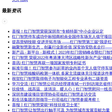
最新
资讯
喜报！红门智慧荣获深圳市“专精特新”中小企业认定
红门智慧停车成功中标招商积余全国停车场无人值守项目
提高营销技能 促进开拓市场 ——红门智慧第三届“我是
融聚智慧新生态，创赢行业新价值 深安协安防名企行——
新产品 · 新平台 · 新模式丨2023年红门营销峰会暨红
红门智慧 荣获2022年粤港澳大湾区战略性新兴产业“领航企
喜讯| 红门智慧再获一项国家发明专利证书
标准引领！ 红门智慧参与起草的业内首个无人值守停车
红门智慧核酸码检测一体机 多家主流媒体关注报道这件
祝贺红门智慧取得电子与智能化工程专业承包二级资质
学习交流 | 红门智慧公司总经理谭有斌一行到访湖北省
抗疫情、战高温、送清凉、暖人心｜红门智慧慰问一线员
深圳市建设项目管理协会莅临红门智慧走访交流
彩生活集团总部领导一行莅临红门智慧参观考察！
喜报丨红门智慧荣获“科技抗疫卫士奖”
红门智慧|让智慧出行触手可及 为智慧城市发展贡献力量