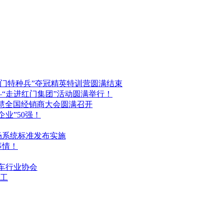
红门特种兵”夺冠精英特训营圆满结束
“走进红门集团”活动圆满举行！
门智慧全国经销商大会圆满召开
业”50强！
场系统标准发布实施
事情！
停车行业协会
工