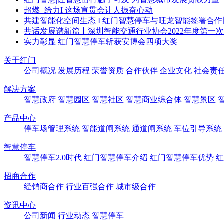
超燃+给力I 这场宣贯会让人振奋心动
共建智能化空间生态 I 红门智慧停车与旺龙智能签署合作
共话发展谱新篇丨深圳智能交通行业协会2022年度第一
实力彰显 红门智慧停车斩获安博会四项大奖
关于红门
公司概况
发展历程
荣誉资质
合作伙伴
企业文化
社会责
解决方案
智慧政府
智慧园区
智慧社区
智慧商业综合体
智慧景区
产品中心
停车场管理系统
智能道闸系统
通道闸系统
车位引导系统
智慧停车
智慧停车2.0时代
红门智慧停车介绍
红门智慧停车优势
红
招商合作
经销商合作
行业百强合作
城市级合作
资讯中心
公司新闻
行业动态
智慧停车