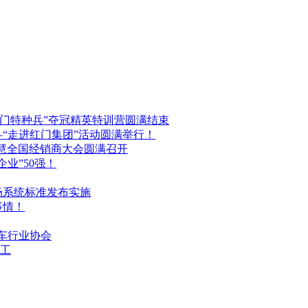
红门特种兵”夺冠精英特训营圆满结束
“走进红门集团”活动圆满举行！
门智慧全国经销商大会圆满召开
业”50强！
场系统标准发布实施
事情！
停车行业协会
工