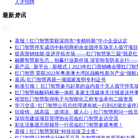
人才招聘
最新
资讯
喜报！红门智慧荣获深圳市“专精特新”中小企业认定
红门智慧停车成功中标招商积余全国停车场无人值守项目
提高营销技能 促进开拓市场 ——红门智慧第三届“我是
融聚智慧新生态，创赢行业新价值 深安协安防名企行——
新产品 · 新平台 · 新模式丨2023年红门营销峰会暨红
红门智慧 荣获2022年粤港澳大湾区战略性新兴产业“领航企
喜讯| 红门智慧再获一项国家发明专利证书
标准引领！ 红门智慧参与起草的业内首个无人值守停车
红门智慧核酸码检测一体机 多家主流媒体关注报道这件
祝贺红门智慧取得电子与智能化工程专业承包二级资质
学习交流 | 红门智慧公司总经理谭有斌一行到访湖北省
抗疫情、战高温、送清凉、暖人心｜红门智慧慰问一线员
深圳市建设项目管理协会莅临红门智慧走访交流
彩生活集团总部领导一行莅临红门智慧参观考察！
喜报丨红门智慧荣获“科技抗疫卫士奖”
红门智慧|让智慧出行触手可及 为智慧城市发展贡献力量