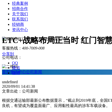
经典案例
招商合作
关于我们
联系我们
经销商
资讯中心
ETC+战略布局正当时 红门
客服热线：
400-7009-008
分享到
公司电话：
QQ
微信
首页
资讯中心
公司新闻
微博
undefined
2020/09/01 14:41:38
文章出处：公司新闻
根据交通运输部最新公布数据显示，“截止到2019年底，全国ETC
良机，有望成为覆盖面最广、应用黏性最高的涉车车载设备。