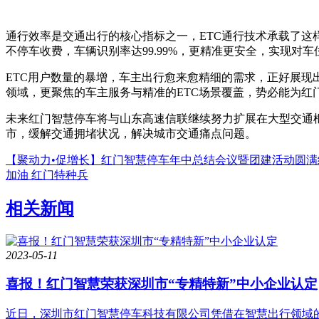
通行效率是交通出行的核心指标之一，ETC通行技术承载了这样
不停车收费，车辆识别率达99.99%，更精准更安全，实现对
ETC用户数量的暴增，车主出行愈来愈精细的需求，正好展
领域，更聚焦的车主服务与精准的ETC场景覆盖，势必能为红
未来红门智慧停车将与山东高速信联继续努力扩展在大型交通枢
市，缓解交通拥堵状况，解决城市交通痛点问题。
【聚动力•促增长】红门智慧停车年中总结会议暨团建活动圆满
加油 红门特种兵
相关新闻
2023-05-11
喜报！红门智慧荣获深圳市“专精特新”中小企业认定
近日，深圳市红门智慧停车科技有限公司凭借在智慧出行领域的技