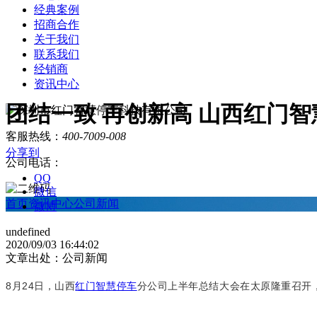
经典案例
招商合作
关于我们
联系我们
经销商
资讯中心
团结一致 再创新高 山西红门
客服热线：
400-7009-008
分享到
公司电话：
QQ
微信
首页
资讯中心
公司新闻
微博
undefined
2020/09/03 16:44:02
文章出处：公司新闻
8月24日，山西
红门智慧停车
分公司上半年总结大会在太原隆重召开