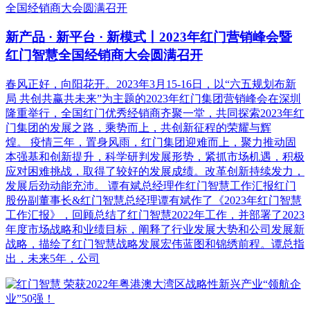
新产品 · 新平台 · 新模式丨2023年红门营销峰会暨
红门智慧全国经销商大会圆满召开
春风正好，向阳花开。2023年3月15-16日，以“六五规划布新
局 共创共赢共未来”为主题的2023年红门集团营销峰会在深圳
隆重举行，全国红门优秀经销商齐聚一堂，共同探索2023年红
门集团的发展之路，乘势而上，共创新征程的荣耀与辉
煌。 疫情三年，置身风雨，红门集团迎难而上，聚力推动固
本强基和创新提升，科学研判发展形势，紧抓市场机遇，积极
应对困难挑战，取得了较好的发展成绩。改革创新持续发力，
发展后劲动能充沛。 谭有斌总经理作红门智慧工作汇报红门
股份副董事长&红门智慧总经理谭有斌作了《2023年红门智慧
工作汇报》，回顾总结了红门智慧2022年工作，并部署了2023
年度市场战略和业绩目标，阐释了行业发展大势和公司发展新
战略，描绘了红门智慧战略发展宏伟蓝图和锦绣前程。谭总指
出，未来5年，公司