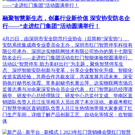
融聚智慧新生态，创赢行业新价值 深安协安防名企
行——“走进红门集团”活动圆满举行！
4月25日，由深圳市安全防范行业协会（后简称“深安协”）、
安防系统集成商专业委员会主办，深圳市红门智慧停车科技有
限公司承办、深圳达实物联网技术有限公司协办的第十七期安
防名企行——走进红门集团活动在红门智能体验馆圆满举行。
活动以“智慧停车 助力美好出行”为主题，聚焦智慧停车生
态、深挖智能安防创新与变革，分享企业数智化升级、智能化
改造实践经验，共商合作共叙友谊，共谋发展共话未来。深安
协执行秘书长张霞、常务副秘书长黄云萍、达实物联网市场总
监黄志勇与30余家深安协会员企业代表，红门智慧副总经理谭
丽华、研发中心总经理陈汉、研发中心总监付文成、华南区直
销团队负责人吕江生等相关人员出席了本次活动。参观考察红
门智慧华南区直销团队负责人吕江生热情地带领大家参观了红
门生产车间，详细了解产品创新工艺、自动化等情况；在智能
体