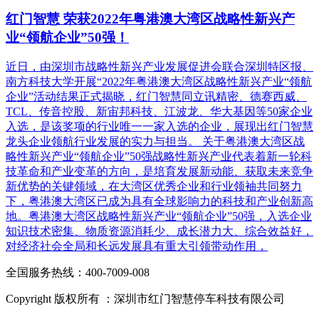
红门智慧 荣获2022年粤港澳大湾区战略性新兴产
业“领航企业”50强！
近日，由深圳市战略性新兴产业发展促进会联合深圳特区报、
南方科技大学开展“2022年粤港澳大湾区战略性新兴产业“领航
企业”活动结果正式揭晓，红门智慧同立讯精密、德赛西威、
TCL、传音控股、新宙邦科技、江波龙、华大基因等50家企业
入选，是该奖项的行业唯一一家入选的企业，展现出红门智慧
龙头企业领航行业发展的实力与担当。 关于粤港澳大湾区战
略性新兴产业“领航企业”50强战略性新兴产业代表着新一轮科
技革命和产业变革的方向，是培育发展新动能、获取未来竞争
新优势的关键领域，在大湾区优秀企业和行业领袖共同努力
下，粤港澳大湾区已成为具有全球影响力的科技和产业创新高
地。粤港澳大湾区战略性新兴产业“领航企业”50强，入选企业
知识技术密集、物质资源消耗少、成长潜力大、综合效益好，
对经济社会全局和长远发展具有重大引领带动作用，
全国服务热线：400-7009-008
Copyright 版权所有 ：深圳市红门智慧停车科技有限公司