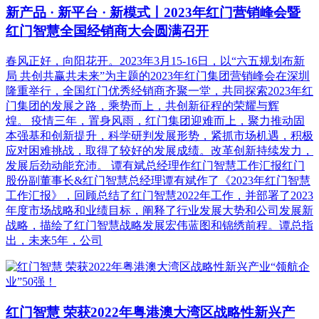
新产品 · 新平台 · 新模式丨2023年红门营销峰会暨
红门智慧全国经销商大会圆满召开
春风正好，向阳花开。2023年3月15-16日，以“六五规划布新
局 共创共赢共未来”为主题的2023年红门集团营销峰会在深圳
隆重举行，全国红门优秀经销商齐聚一堂，共同探索2023年红
门集团的发展之路，乘势而上，共创新征程的荣耀与辉
煌。 疫情三年，置身风雨，红门集团迎难而上，聚力推动固
本强基和创新提升，科学研判发展形势，紧抓市场机遇，积极
应对困难挑战，取得了较好的发展成绩。改革创新持续发力，
发展后劲动能充沛。 谭有斌总经理作红门智慧工作汇报红门
股份副董事长&红门智慧总经理谭有斌作了《2023年红门智慧
工作汇报》，回顾总结了红门智慧2022年工作，并部署了2023
年度市场战略和业绩目标，阐释了行业发展大势和公司发展新
战略，描绘了红门智慧战略发展宏伟蓝图和锦绣前程。谭总指
出，未来5年，公司
红门智慧 荣获2022年粤港澳大湾区战略性新兴产