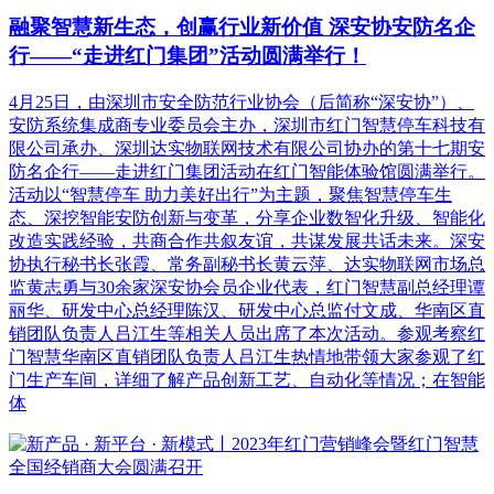
融聚智慧新生态，创赢行业新价值 深安协安防名企
行——“走进红门集团”活动圆满举行！
4月25日，由深圳市安全防范行业协会（后简称“深安协”）、
安防系统集成商专业委员会主办，深圳市红门智慧停车科技有
限公司承办、深圳达实物联网技术有限公司协办的第十七期安
防名企行——走进红门集团活动在红门智能体验馆圆满举行。
活动以“智慧停车 助力美好出行”为主题，聚焦智慧停车生
态、深挖智能安防创新与变革，分享企业数智化升级、智能化
改造实践经验，共商合作共叙友谊，共谋发展共话未来。深安
协执行秘书长张霞、常务副秘书长黄云萍、达实物联网市场总
监黄志勇与30余家深安协会员企业代表，红门智慧副总经理谭
丽华、研发中心总经理陈汉、研发中心总监付文成、华南区直
销团队负责人吕江生等相关人员出席了本次活动。参观考察红
门智慧华南区直销团队负责人吕江生热情地带领大家参观了红
门生产车间，详细了解产品创新工艺、自动化等情况；在智能
体