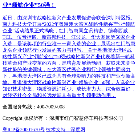
业“领航企业”50强！
近日，由深圳市战略性新兴产业发展促进会联合深圳特区报、
南方科技大学开展“2022年粤港澳大湾区战略性新兴产业“领航
企业”活动结果正式揭晓，红门智慧同立讯精密、德赛西威、
TCL、传音控股、新宙邦科技、江波龙、华大基因等50家企业
入选，是该奖项的行业唯一一家入选的企业，展现出红门智慧
龙头企业领航行业发展的实力与担当。 关于粤港澳大湾区战
略性新兴产业“领航企业”50强战略性新兴产业代表着新一轮科
技革命和产业变革的方向，是培育发展新动能、获取未来竞争
新优势的关键领域，在大湾区优秀企业和行业领袖共同努力
下，粤港澳大湾区已成为具有全球影响力的科技和产业创新高
地。粤港澳大湾区战略性新兴产业“领航企业”50强，入选企业
知识技术密集、物质资源消耗少、成长潜力大、综合效益好，
对经济社会全局和长远发展具有重大引领带动作用，
全国服务热线：400-7009-008
Copyright 版权所有 ：深圳市红门智慧停车科技有限公司
粤ICP备20001670号
技术支持：深度网